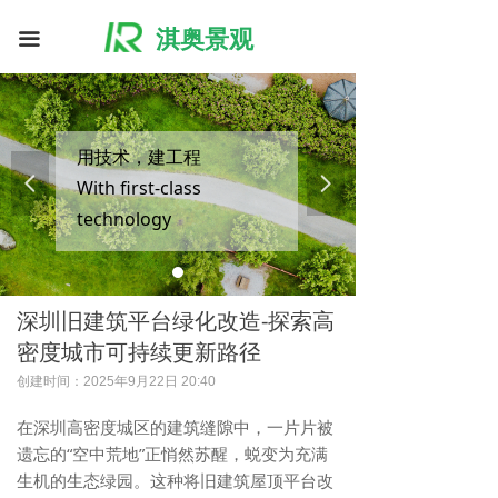
淇奥景观
끀
用技术，建工程
넳
넲
With first-class
technology
build first-class projects
深圳旧建筑平台绿化改造-探索高
密度城市可持续更新路径
创建时间：
2025年9月22日
20:40
在深圳高密度城区的建筑缝隙中，一片片被
遗忘的“空中荒地”正悄然苏醒，蜕变为充满
生机的生态绿园。这种将旧建筑屋顶平台改