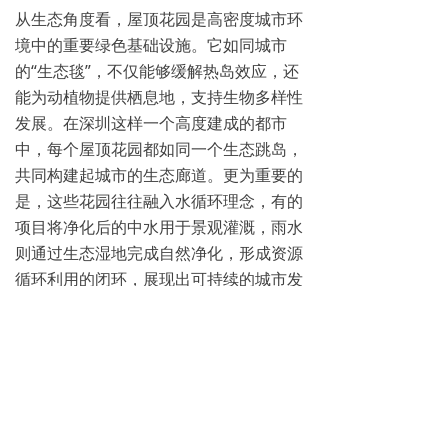
从生态角度看，屋顶花园是高密度城市环
境中的重要绿色基础设施。它如同城市
的“生态毯”，不仅能够缓解热岛效应，还
能为动植物提供栖息地，支持生物多样性
发展。在深圳这样一个高度建成的都市
中，每个屋顶花园都如同一个生态跳岛，
共同构建起城市的生态廊道。更为重要的
是，这些花园往往融入水循环理念，有的
项目将净化后的中水用于景观灌溉，雨水
则通过生态湿地完成自然净化，形成资源
循环利用的闭环，展现出可持续的城市发
展思维。
屋顶花园改造的专业性至关重要，它涉及
到结构安全、防水处理、植物选择等多方
面技术考量。寻找专业团队至关重要，他
们能准确评估建筑荷载条件，设计合理的