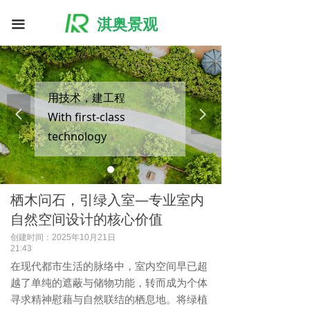
淇奥景观
끀
用技术，建工程
넳
넲
With first-class
technology
build first-class projects
栖木问石，引绿入室—专业室内
自然空间设计的核心价值
创建时间：
2025年10月21日
21:43
在现代都市生活的脉络中，室内空间早已超
越了单纯的遮蔽与储物功能，转而成为个体
寻求精神慰藉与自然联结的栖息地。将绿植