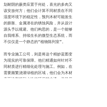
划耐阴的蕨类应置于何处，喜光的多肉又
该安放何方；他们会计算不同材质在不同
湿度环境下的稳定性，预判木材可能发生
的膨胀、金属潜在的锈蚀风险，并从设计
源头予以规避。他们构思的，是一个能够
自我维系、持续生长的微型生态系统，而
不仅仅是一个静态的“植物陈列室”。

而专业施工公司，则是将这个精妙蓝图变
为现实的可靠保障。他们精通如何针对不
同材质进行精细化处理与施工。例如，在
需要频繁浇灌绿植的区域，他们会为木材
表面涂刷超耐水性的环保护木漆，并确保
其下方的隐蔽工程——防水层与排水系统
——万无一失。在固定沉重的石板花池
时，他们会对墙体结构进行精准评估，采
用可靠的加固与悬挂技术，确保绝对的安