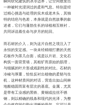
瞬间软化建筑的冰冷边界，让空间散发出
一种被时光浸润过的柔和气息。特别是经
过精心挑选与处理的实木或老木头，其独
特的结疤与色差，本身就是自然故事的叙
述者，它们与蓬勃生长的绿植相互映衬，
共同诉说着生命与岁月的轮回。

而石材的介入，则为这片自然之境注入了
永恒的安定感。一块未经精细打磨的天然
石板作为茶几台面，或是以片岩、文化石
构筑一面背景墙，其粗犷而原始的肌理，
与细腻的叶片形成戏剧性的对比。石材的
冷峻与厚重，恰恰反衬出植物的柔韧与生
机，这种材质间的对话，营造出如山间林
地般稳固而富有层次的基底。金属，尤其
是带有工业感的黑铁、黄铜或拉丝不锈
钢，则以精确的线条和现代的光泽，为整
个自然空间勾勒出清晰的骨架。它可以是