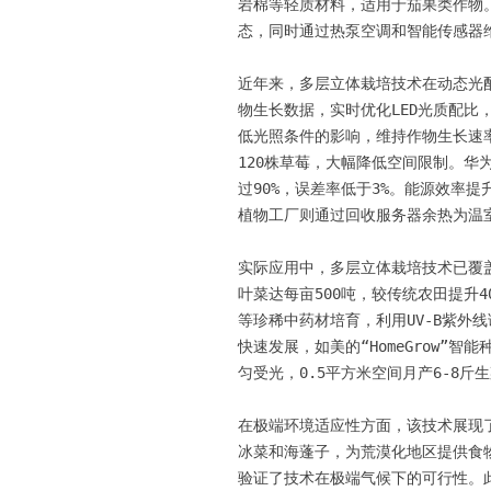
岩棉等轻质材料，适用于茄果类作物
态，同时通过热泵空调和智能传感器维
近年来，多层立体栽培技术在动态光配
物生长数据，实时优化LED光质配比
低光照条件的影响，维持作物生长速
120株草莓，大幅降低空间限制。华
过90%，误差率低于3%。能源效率
植物工厂则通过回收服务器余热为温室
实际应用中，多层立体栽培技术已覆盖
叶菜达每亩500吨，较传统农田提升
等珍稀中药材培育，利用UV-B紫外
快速发展，如美的“HomeGrow”
匀受光，0.5平方米空间月产6-8斤
在极端环境适应性方面，该技术展现
冰菜和海蓬子，为荒漠化地区提供食物
验证了技术在极端气候下的可行性。