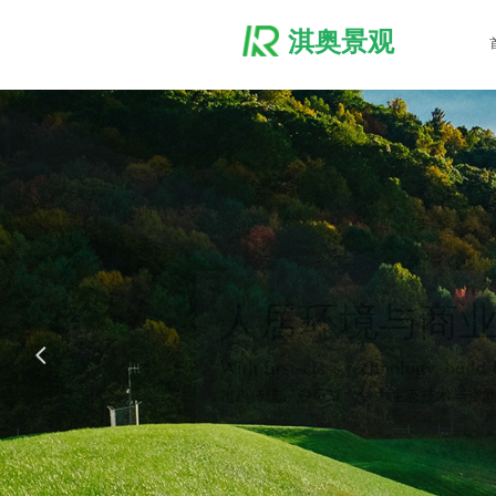
淇奥景观
立体生态
人居环境与商
Only to do th
넳
With first-class technology, build f
超越传统景观范畴，致力生态技术与空
推动传统绿化向智慧
MORE +