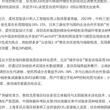
。环境控制方面，全光谱LED光源可根据作物生长阶段动态调整光质配比
持恒温恒湿，并提升CO₂浓度至自然环境的2-3倍以增强光合效率。

方、柔性层架设计和人工智能应用上取得显著突破。2023年，中科三安推
，使生菜生长周期缩短10%-15%。日本三菱化学与国内企业合作开发的“
率。柔性层架设计方面，深圳农科集团的模块化种植柜采用碳纤维复合材
为与中国农科院联合开发的“PlantGPT”系统利用深度学习模型实现病
提升也成为焦点，例如拼多多“云农场2.0”整合光伏发电与储能电池，实
供暖，降低30%能耗。

从大型农场到家庭场景的多样化需求。北京“城市绿谷”垂直农场采用10
40倍，并通过区块链技术实现生长数据溯源，直供高端商超和餐厅。云南
线调控次生代谢物，使药用成分含量提升20%-30%，并与云南白药合作形
智能种植柜集成摄像头和AI诊断功能，用户可通过手机APP控制光照与浇水
生菜，推动城市家庭自给自足。

了突破性潜力。敦煌戈壁项目结合多层立体栽培与太阳能海水淡化技术，
生产新思路。中国南极科考队在第39次南极任务中试验多层种植系统，在
此外，上海某试点项目探索将工业排放的CO₂直接输入温室，结合植物固