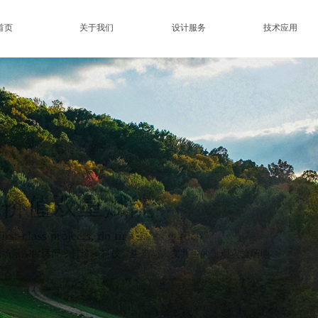
首页
关于我们
设计服务
技术应用
景观全链条技术与设计应
业价值双重赋能
e most intimate service
irst-class projects, do first-class garden
间场景深度适配，打造集科技，生态与人文共生的景观实验场地
化，可持续化、功能化方向升级