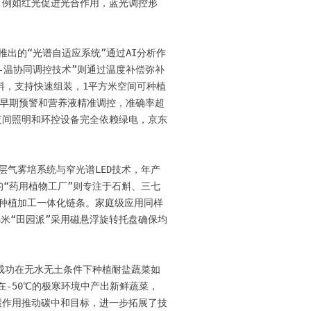
，例如红光促进光合作用，蓝光调控形
出的“光谱自适应系统”通过AI分析作
光-温协同调控技术”则通过温度补偿弥补
料，支持快速组装，1平方米空间可种植
虫害早期预警和营养液精准调控，准确率超
现夜间照明和环控设备完全依赖绿电，京东
层气雾培系统与窄光谱LED技术，年产
的“药用植物工厂”则专注于石斛、三七
成种植加工一体化链条。家庭级应用同样
；小米“田园派”采用磁悬浮旋转托盘确保均
成功在无水无土条件下种植耐盐蔬菜如
-50℃的极寒环境中产出新鲜蔬菜，
碳作用推动碳中和目标，进一步拓展了技