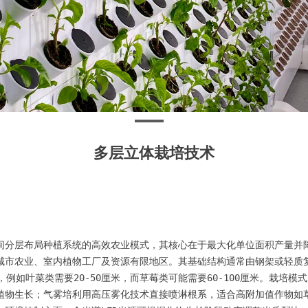
多层立体栽培技术
间分层布局种植系统的高效农业模式，其核心在于最大化单位面积产量并
城市农业、室内植物工厂及资源有限地区。其基础结构通常由钢架或轻质
，例如叶菜类需要20-50厘米，而草莓类可能需要60-100厘米。栽培
植物生长；气雾培利用高压雾化技术直接喷淋根系，适合高附加值作物如