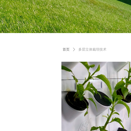
首页
ꄲ
多层立体栽培技术