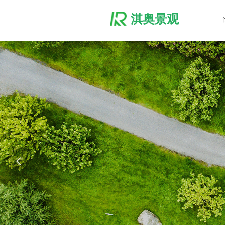
淇奥景观
立体生态
人居环境与商
Only to do th
넳
With first-class technology, build f
超越传统景观范畴，致力生态技术与空
推动传统绿化向智慧
MORE +