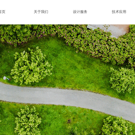
首页
关于我们
设计服务
技术应用
景观全链条技术与设计应
业价值双重赋能
e most intimate service
irst-class projects, do first-class garden
间场景深度适配，打造集科技，生态与人文共生的景观实验场地
化，可持续化、功能化方向升级