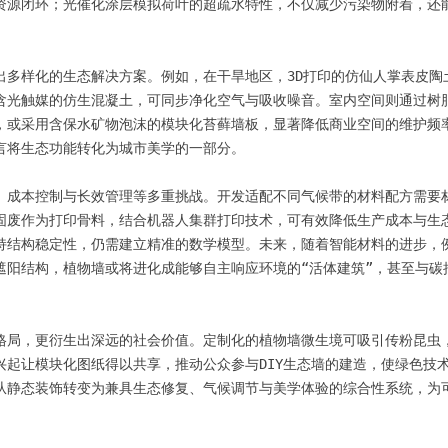
资源闭环；光催化涂层模拟荷叶的超疏水特性，不仅减少污染物附着，还
出多样化的生态解决方案。例如，在干旱地区，3D打印的仿仙人掌表皮陶
含光触媒的仿生混凝土，可同步净化空气与吸收噪音。室内空间则通过树
，或采用含保水矿物泡沫的模块化苔藓墙板，显著降低商业空间的维护频
言将生态功能转化为城市美学的一部分。

、成本控制与长效管理等多重挑战。开发适配不同气候带的材料配方需要
固废作为打印骨料，结合机器人集群打印技术，可有效降低生产成本与生
持结构稳定性，仍需建立精准的数学模型。未来，随着智能材料的进步，
遮阳结构，植物墙或将进化成能够自主响应环境的“活体建筑”，甚至与碳
格局，更衍生出深远的社会价值。定制化的植物墙微生境可吸引传粉昆虫
起让模块化图纸得以共享，推动公众参与DIY生态墙的建造，使绿色技术
从静态装饰转变为兼具生态修复、气候调节与美学体验的综合性系统，为