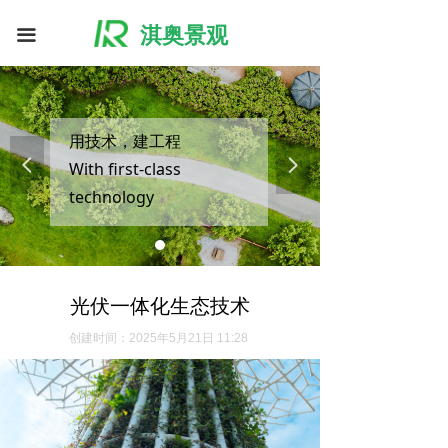
淇奥景观
끀
用技术，建工程
넳
넲
With first-class
technology
build first-class projects
光伏一体化生态技术
创建时间：
2025年5月21日
11:28