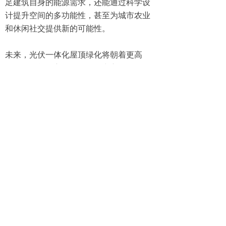
足建筑自身的能源需求，还能通过科学设
计提升空间的多功能性，甚至为城市农业
和休闲社交提供新的可能性。  

未来，光伏一体化屋顶绿化将朝着更高
效、更智能的方向发展。研究方向包括开
发特定波长的透光光伏板以促进植物生
长，以及深化光伏建筑一体化（BIPV）技
术，使光伏组件直接融入建筑结构。此
外，通过社区微电网的构建，多个屋顶光
伏绿化系统可联网形成分布式能源网络，
进一步提升可再生能源的利用效率。随着
技术的进步和政策的支持，光伏一体化屋
顶绿化将成为可持续城市建设的重要组成
部分，推动建筑从能源消耗者向能源生产
者转型。