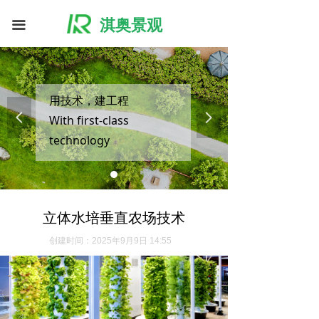
淇奥景观
끀
用技术，建工程
넳
넲
With first-class
technology
build first-class projects
立体水培垂直农场技术
创建时间：
2025年9月9日
14:55