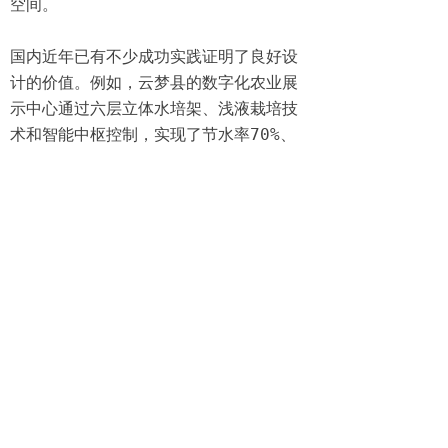
空间。

国内近年已有不少成功实践证明了良好设
计的价值。例如，云梦县的数字化农业展
示中心通过六层立体水培架、浅液栽培技
术和智能中枢控制，实现了节水率70%、
肥料利用率提升50%，并使土地利用率提
升六倍。在鄂尔多斯严寒地区应用的智能
水培牧草系统，其设计确保了即使在外
部-30℃的低温下，内部仍能维持18℃的
适宜温度，并实现了极高的水资源利用效
率。这些案例表明，精心设计的立体水培
系统能够突破季节和地域限制，高效生产
优质农产品，为都市农业、家庭园艺乃至
荒漠极地等特殊场景提供可持续的食物解
决方案，展现了科技赋能农业的广阔前
景。